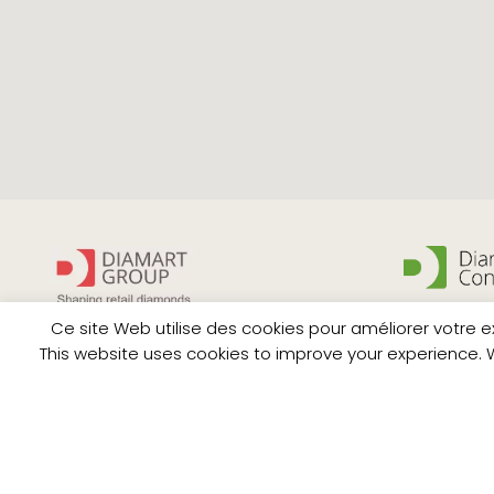
Conseil en st
Ce site Web utilise des cookies pour améliorer votre 
transformati
Diamart Group fédère les
This website uses cookies to improve your experience. W
expertises utiles à la
transformation du retail et des
marques, de l'analyse à
Formation et
l'implémentation.
de demain