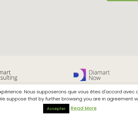
ratégie, innovation,
Digital Boosters - Accélérez vos 
expérience. Nous supposerons que vous êtes d'accord avec cel
on
digitaux
e suppose that by further browsing you are in agreement with
Read More
Accepter
 coaching aux métiers du retail