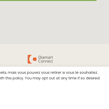
projets
Animateur de l'écosystème Digital Retail
a, mais vous pouvez vous retirer si vous le souhaitez.
 this policy. You may opt out at any time if so desired.