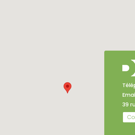
Télé
Emai
39 r
Co